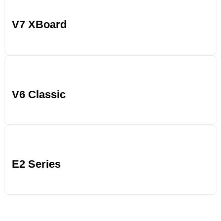
V7
XBoard
V7 XBoard
V6
Classic
V6 Classic
E2
Series
E2 Series