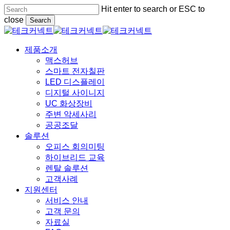
Skip
Hit enter to search or ESC to
to
close
Search
main
Close
content
Search
Menu
제품소개
맥스허브
스마트 전자칠판
LED 디스플레이
디지털 사이니지
UC 화상장비
주변 악세사리
공공조달
솔루션
오피스 회의미팅
하이브리드 교육
렌탈 솔루션
고객사례
지원센터
서비스 안내
고객 문의
자료실