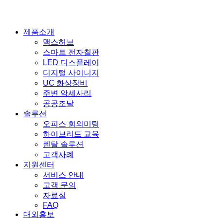
Close
제품소개
Menu
맥스허브
스마트 전자칠판
LED 디스플레이
디지털 사이니지
UC 화상장비
주변 악세사리
공공조달
솔루션
오피스 회의미팅
하이브리드 교육
렌탈 솔루션
고객사례
지원센터
서비스 안내
고객 문의
자료실
FAQ
대외홍보