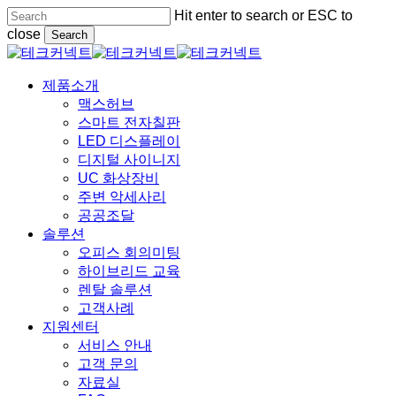
Skip
Hit enter to search or ESC to
to
close
Search
main
Close
content
Search
Menu
제품소개
맥스허브
스마트 전자칠판
LED 디스플레이
디지털 사이니지
UC 화상장비
주변 악세사리
공공조달
솔루션
오피스 회의미팅
하이브리드 교육
렌탈 솔루션
고객사례
지원센터
서비스 안내
고객 문의
자료실