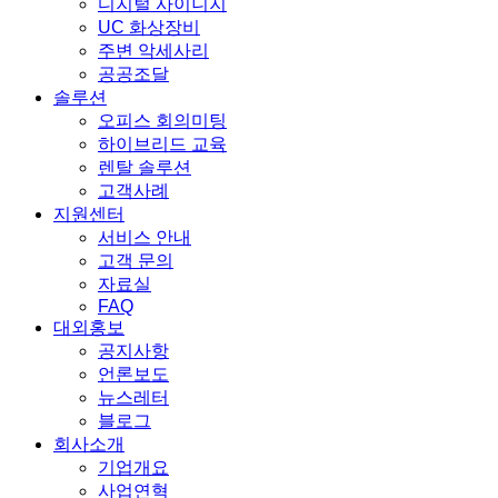
디지털 사이니지
UC 화상장비
주변 악세사리
공공조달
솔루션
오피스 회의미팅
하이브리드 교육
렌탈 솔루션
고객사례
지원센터
서비스 안내
고객 문의
자료실
FAQ
대외홍보
공지사항
언론보도
뉴스레터
블로그
회사소개
기업개요
사업연혁