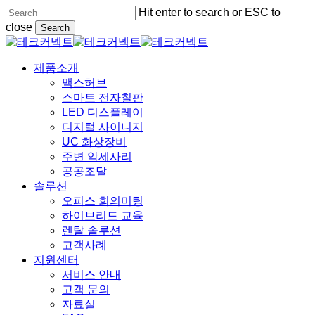
Skip
Hit enter to search or ESC to
to
close
Search
main
Close
content
Search
Menu
제품소개
맥스허브
스마트 전자칠판
LED 디스플레이
디지털 사이니지
UC 화상장비
주변 악세사리
공공조달
솔루션
오피스 회의미팅
하이브리드 교육
렌탈 솔루션
고객사례
지원센터
서비스 안내
고객 문의
자료실