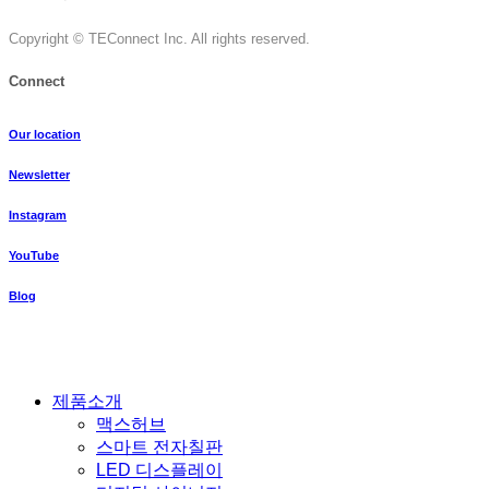
Copyright © TEConnect Inc. All rights reserved.
Connect
Our location
Newsletter
Instagram
YouTube
Blog
Close
제품소개
Menu
맥스허브
스마트 전자칠판
LED 디스플레이